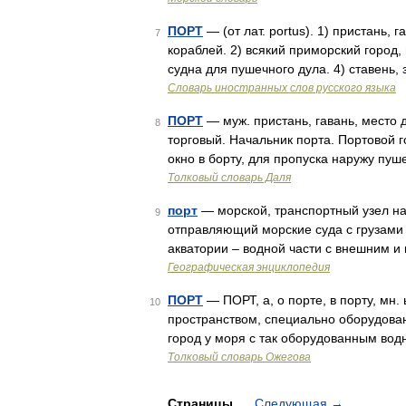
ПОРТ
— (от лат. portus). 1) пристань,
7
кораблей. 2) всякий приморский город, 
судна для пушечного дула. 4) ставень
Словарь иностранных слов русского языка
ПОРТ
— муж. пристань, гавань, место 
8
торговый. Начальник порта. Портовой г
окно в борту, для пропуска наружу пу
Толковый словарь Даля
порт
— морской, транспортный узел на
9
отправляющий морские суда с грузами 
акватории – водной части с внешним 
Географическая энциклопедия
ПОРТ
— ПОРТ, а, о порте, в порту, мн.
10
пространством, специально оборудованн
город у моря с так оборудованным вод
Толковый словарь Ожегова
Страницы
Следующая
→