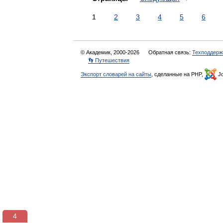
1
2
3
4
5
6
© Академик, 2000-2026
Обратная связь:
Техподдерж
👣 Путешествия
Экспорт словарей на сайты
, сделанные на PHP,
Jo
3