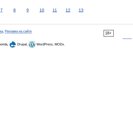
7
8
9
10
11
12
13
ка
,
Реклама на сайте
18+
omla,
Drupal,
WordPress, MODx.