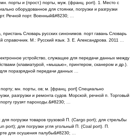
мн. порты и (прост.) порты, муж. (франц. port). 1. Место с
ально оборудованное для стоянки, погрузки и разгрузки
порт. Речной порт. Военный&#8230; …
, пристань Словарь русских синонимов. порт гавань Словарь
й справочник. М.: Русский язык. З. Е. Александрова. 2011 …
электронное устройство, служащее для передачи данных между
твами (клавиатурой, «мышью», принтером, сканером и др.).
 для поразрядной передачи данных …
 порту; мн. порты, ов; м. [франц. port] Специально
узки, разгрузки и ремонта судов. Морской, речной п. Торговый
В порту грузят пароходы.&#8230; …
 для погрузки товаров грузовой П. (Cargo port); для стрельбы
port); для погрузки угля угольный П. (Coal port). П.
орте для осушения палубы&#8230; …