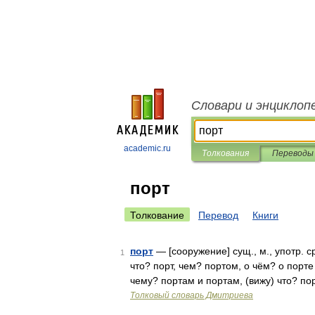
Словари и энциклоп
academic.ru
Толкования
Переводы
порт
Толкование
Перевод
Книги
порт
— [сооружение] сущ., м., употр. с
1
что? порт, чем? портом, о чём? о порте 
чему? портам и портам, (вижу) что? п
Толковый словарь Дмитриева