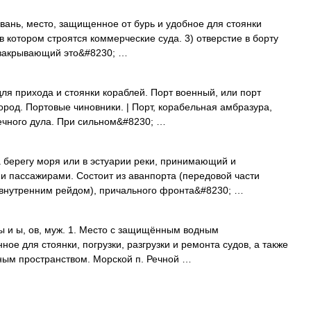
 гавань, место, защищенное от бурь и удобное для стоянки
в котором строятся коммерческие суда. 3) отверстие в борту
, закрывающий это&#8230; …
для прихода и стоянки кораблей. Порт военный, или порт
ород. Портовые чиновники. | Порт, корабельная амбразура,
шечного дула. При сильном&#8230; …
 берегу моря или в эстуарии реки, принимающий и
и пассажирами. Состоит из аванпорта (передовой части
и внутренним рейдом), причального фронта&#8230; …
 ы и ы, ов, муж. 1. Место с защищённым водным
ое для стоянки, погрузки, разгрузки и ремонта судов, а также
ным пространством. Морской п. Речной …