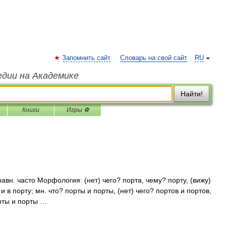
Запомнить сайт
Словарь на свой сайт
RU
едии на Академике
Найти!
Книги
Игры ⚽
равн. часто Морфология: (нет) чего? порта, чему? порту, (вижу)
и в порту; мн. что? порты и порты, (нет) чего? портов и портов,
орты и порты …