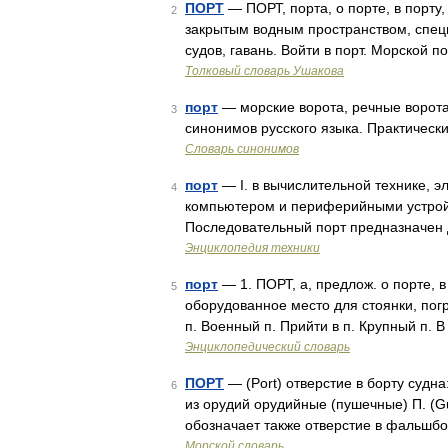
ПОРТ
— ПОРТ, порта, о порте, в порту, 
2
закрытым водным пространством, специ
судов, гавань. Войти в порт. Морской 
Толковый словарь Ушакова
порт
— морские ворота, речные ворота
3
синонимов русского языка. Практически
Словарь синонимов
порт
— I. в вычислительной технике, 
4
компьютером и периферийными устройс
Последовательный порт предназначен
Энциклопедия техники
порт
— 1. ПОРТ, а, предлож. о порте, в
5
оборудованное место для стоянки, погр
п. Военный п. Прийти в п. Крупный п. 
Энциклопедический словарь
ПОРТ
— (Port) отверстие в борту судна:
6
из орудий орудийные (пушечные) П. (Gun 
обозначает также отверстие в фальшб
Морской словарь